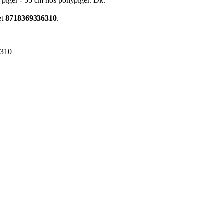
il piger - 55 cm hos ponypiger. Dk.
et
8718369336310
.
6310