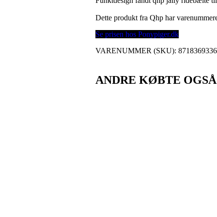
Funktdesign fandt qhp jaily ridebælte t
Dette produkt fra Qhp har varenummer
Se prisen hos Ponypiger.dk
VARENUMMER (SKU):
871836933
ANDRE KØBTE OGSÅ