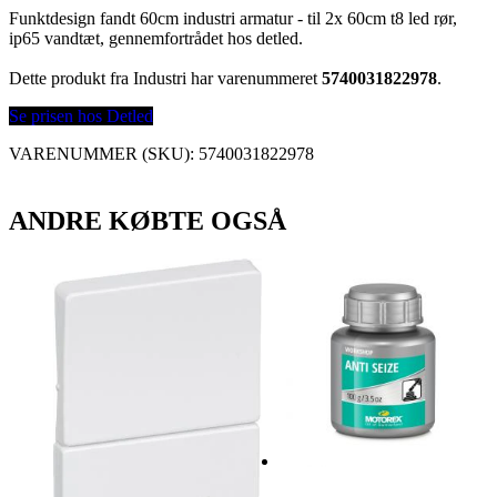
Funktdesign fandt 60cm industri armatur - til 2x 60cm t8 led rør,
ip65 vandtæt, gennemfortrådet hos detled.
Dette produkt fra Industri har varenummeret
5740031822978
.
Se prisen hos Detled
VARENUMMER (SKU):
5740031822978
ANDRE KØBTE OGSÅ