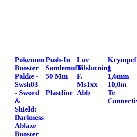
Pokemon
Push-In
Lav
Krympef
Booster
Samlemuffe
Tilslutning
1
Pakke -
50 Mm
F.
1,6mm
Swsh03
-
Ms1xx -
10,0m -
- Sword
Plastline
Abb
Te
&
Connecti
Shield:
Darkness
Ablaze
Booster