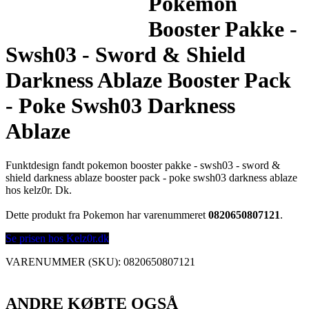
Pokemon
Booster Pakke -
Swsh03 - Sword & Shield
Darkness Ablaze Booster Pack
- Poke Swsh03 Darkness
Ablaze
Funktdesign fandt pokemon booster pakke - swsh03 - sword &
shield darkness ablaze booster pack - poke swsh03 darkness ablaze
hos kelz0r. Dk.
Dette produkt fra Pokemon har varenummeret
0820650807121
.
Se prisen hos Kelz0r.dk
VARENUMMER (SKU):
0820650807121
ANDRE KØBTE OGSÅ