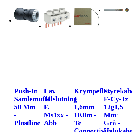
Push-In
Lav
Krympeflex
Styrekab
Samlemuffe
Tilslutning
1
F-Cy-Jz
50 Mm
F.
1,6mm
12g1,5
-
Ms1xx -
10,0m -
Mm²
Plastline
Abb
Te
Grå -
Connectivity
Helukabe