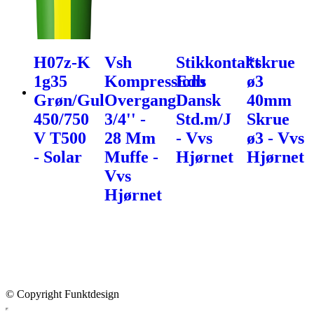
H07z-K
Vsh
Stikkontakt
*skrue
1g35
Kompressions
Edb
ø3
Grøn/Gul
Overgang
Dansk
40mm
450/750
3/4'' -
Std.m/J
Skrue
V T500
28 Mm
- Vvs
ø3 - Vvs
- Solar
Muffe -
Hjørnet
Hjørnet
Vvs
Hjørnet
© Copyright Funktdesign