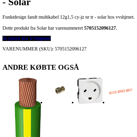
- Solar
Funktdesign fandt multikabel 12g1,5 cy-jz nr tr - solar hos vvshjrnet.
Dette produkt fra Solar har varenummeret
5705152096127
.
Se prisen hos Vvshjørnet
VARENUMMER (SKU):
5705152096127
ANDRE KØBTE OGSÅ