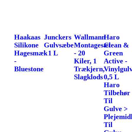
Haakaas
Junckers
Wallmann
Haro
Silikone
Gulvsæbe
Montagesæt
Clean &
Hagesmæk
- 1 L
- 20
Green
-
Kiler, 1
Active -
Bluestone
Trækjern,
Vinylgul
Slagklods
0,5 L
Haro
Tilbehør
Til
Gulve >
Plejemid
Til