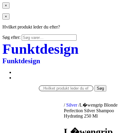
×
×
Hvilket produkt leder du efter?
Søg efter:
Funktdesign
Funktdesign
Søg
/
Silver
/
L�wengrip Blonde
Perfection Silver Shampoo
Hydrating 250 Ml
L�wengrip