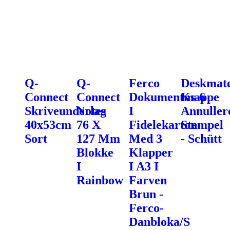
Q-
Q-
Ferco
Deskmat
Connect
Connect
Dokumentmappe
Ks-6
Skriveunderlag
Notes
I
Annuller
40x53cm
76 X
Fidelekarton
Stempel
Sort
127 Mm
Med 3
- Schütt
Blokke
Klapper
I
I A3 I
Rainbow
Farven
Brun -
Ferco-
Danbloka/S