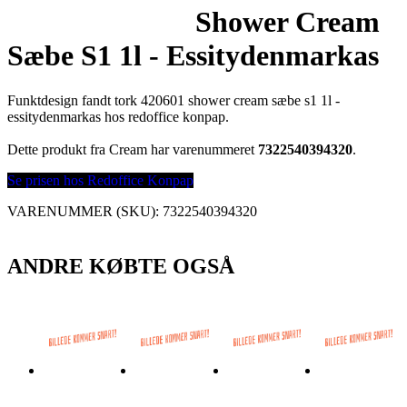
Shower Cream
Sæbe S1 1l - Essitydenmarkas
Funktdesign fandt tork 420601 shower cream sæbe s1 1l -
essitydenmarkas hos redoffice konpap.
Dette produkt fra Cream har varenummeret
7322540394320
.
Se prisen hos Redoffice Konpap
VARENUMMER (SKU):
7322540394320
ANDRE KØBTE OGSÅ