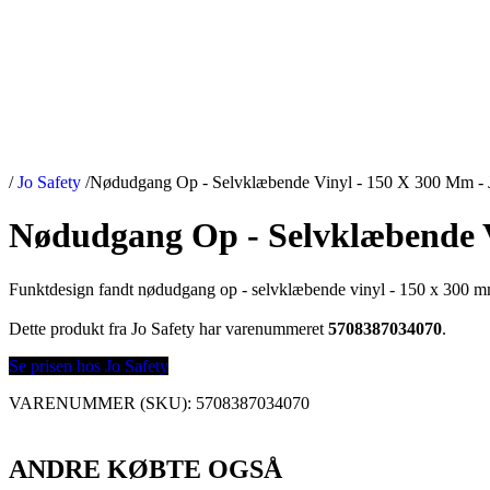
/
Jo Safety
/
Nødudgang Op - Selvklæbende Vinyl - 150 X 300 Mm - J
Nødudgang Op - Selvklæbende V
Funktdesign fandt nødudgang op - selvklæbende vinyl - 150 x 300 mm -
Dette produkt fra Jo Safety har varenummeret
5708387034070
.
Se prisen hos Jo Safety
VARENUMMER (SKU):
5708387034070
ANDRE KØBTE OGSÅ