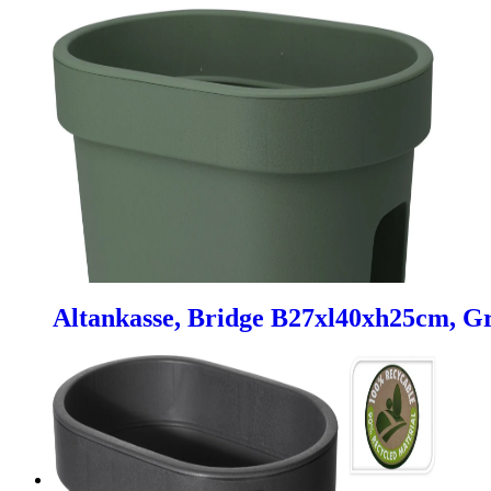
Altankasse, Bridge B27xl40xh25cm, G